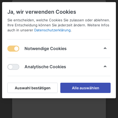
PLZ:
-
FILIALE:
-
SERVICE:
KONTAKT
SERVICE
Geben Sie bitte Ihre Postleitzahl
ändern
Ja, wir verwenden Cookies
ein:
Sie entscheiden, welche Cookies Sie zulassen oder ablehnen.
ANMELDEN
Ihre Entscheidung können Sie jederzeit ändern. Weitere Infos
auch in unserer
Datenschutzerklärung
.
Notwendige Cookies
Menü
Anmelden
Wunschliste
Warenkorb
Analytische Cookies
Wasser
Auswahl bestätigen
Alle auswählen