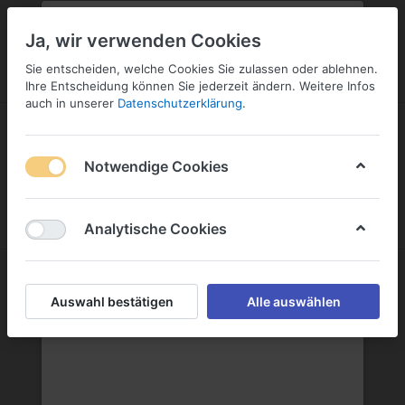
PLZ:
-
FILIALE:
-
SERVICE:
KONTAKT
SERVICE
Geben Sie bitte Ihre Postleitzahl
ändern
Ja, wir verwenden Cookies
ein:
Sie entscheiden, welche Cookies Sie zulassen oder ablehnen.
ANMELDEN
Ihre Entscheidung können Sie jederzeit ändern. Weitere Infos
auch in unserer
Datenschutzerklärung
.
Notwendige Cookies
Menü
Anmelden
Wunschliste
Warenkorb
Analytische Cookies
Cola, Limonaden & Co
Auswahl bestätigen
Alle auswählen