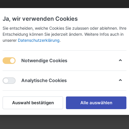
Ja, wir verwenden Cookies
Sie bitte Ihre Postleitzahl ein:
Sie entscheiden, welche Cookies Sie zulassen oder ablehnen. Ihre
Entscheidung können Sie jederzeit ändern. Weitere Infos auch in
unserer
Datenschutzerklärung
.
Notwendige Cookies
k
Sekt & Co.
Wein
Fassbier
Spirituosen
Analytische Cookies
oholfrei
Auswahl bestätigen
Alle auswählen