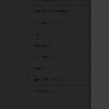
Biermischgetränke
Fassbrause
Hell
Kölsch
Malzbier
Pils
Spezialbier
Weizen