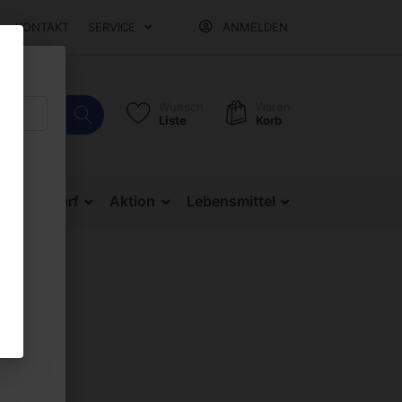
KONTAKT
SERVICE
ANMELDEN
Wunsch
Waren
Liste
Korb
Bürobedarf
Aktion
Lebensmittel