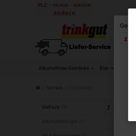
PLZ:
-
FILIALE:
-
SERVICE:
ändern
Geben 
Alkoholfreie Getränke
Bier
SixPac
SixPack
Spezialbier
Spe
SixPack
Alkoholfrei/Light
Alt + Schwarzbier