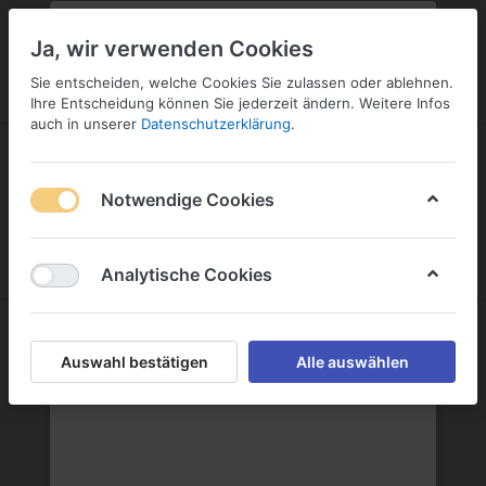
PLZ:
-
FILIALE:
-
SERVICE:
KONTAKT
SERVICE
Geben Sie bitte Ihre Postleitzahl
ändern
Ja, wir verwenden Cookies
ein:
Sie entscheiden, welche Cookies Sie zulassen oder ablehnen.
ANMELDEN
Ihre Entscheidung können Sie jederzeit ändern. Weitere Infos
auch in unserer
Datenschutzerklärung
.
Notwendige Cookies
Menü
Anmelden
Wunschliste
Warenkorb
Analytische Cookies
Spirituosen
Auswahl bestätigen
Alle auswählen