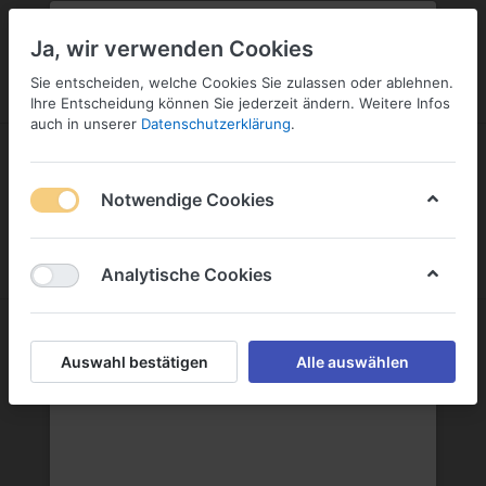
PLZ:
-
FILIALE:
-
SERVICE:
KONTAKT
SERVICE
Geben Sie bitte Ihre Postleitzahl
ändern
Ja, wir verwenden Cookies
ein:
Sie entscheiden, welche Cookies Sie zulassen oder ablehnen.
ANMELDEN
Ihre Entscheidung können Sie jederzeit ändern. Weitere Infos
auch in unserer
Datenschutzerklärung
.
Notwendige Cookies
Menü
Anmelden
Wunschliste
Warenkorb
Analytische Cookies
Spezialbier
Auswahl bestätigen
Alle auswählen