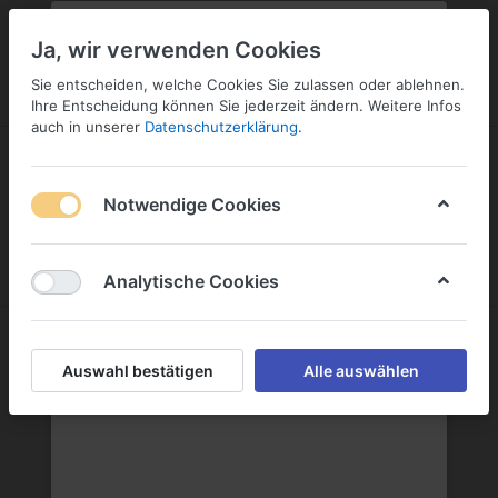
PLZ:
-
FILIALE:
-
SERVICE:
KONTAKT
SERVICE
Geben Sie bitte Ihre Postleitzahl
ändern
Ja, wir verwenden Cookies
ein:
Sie entscheiden, welche Cookies Sie zulassen oder ablehnen.
ANMELDEN
Ihre Entscheidung können Sie jederzeit ändern. Weitere Infos
auch in unserer
Datenschutzerklärung
.
Notwendige Cookies
Menü
Anmelden
Wunschliste
Warenkorb
Analytische Cookies
Aquavit
Auswahl bestätigen
Alle auswählen