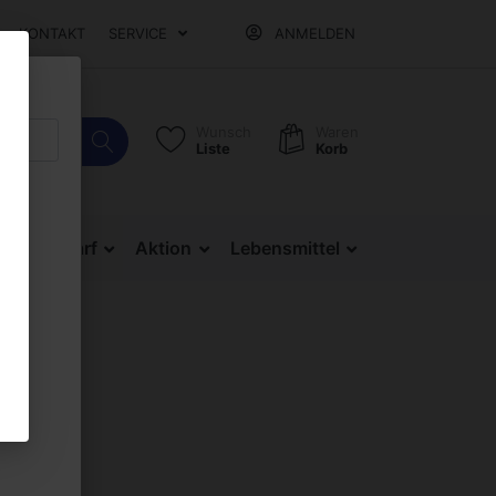
KONTAKT
SERVICE
ANMELDEN
Wunsch
Waren
Liste
Korb
Bürobedarf
Aktion
Lebensmittel