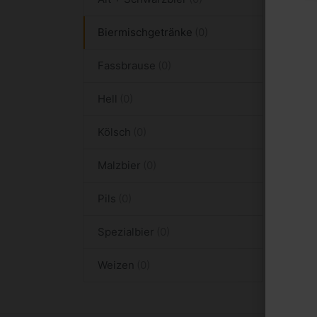
Biermischgetränke
Fassbrause
Hell
Kölsch
Malzbier
Pils
Spezialbier
Weizen