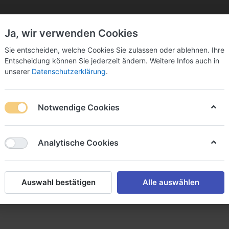
Ja, wir verwenden Cookies
Sie bitte Ihre Postleitzahl ein:
Sie entscheiden, welche Cookies Sie zulassen oder ablehnen. Ihre
Entscheidung können Sie jederzeit ändern. Weitere Infos auch in
unserer
Datenschutzerklärung
.
Notwendige Cookies
k
Sekt & Co.
Wein
Fassbier
Spirituosen
Analytische Cookies
rmischgetränke
Auswahl bestätigen
Alle auswählen