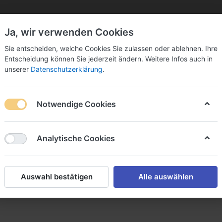
Ja, wir verwenden Cookies
Sie bitte Ihre Postleitzahl ein:
Sie entscheiden, welche Cookies Sie zulassen oder ablehnen. Ihre
Entscheidung können Sie jederzeit ändern. Weitere Infos auch in
unserer
Datenschutzerklärung
.
Notwendige Cookies
k
Sekt & Co.
Wein
Fassbier
Spirituosen
Analytische Cookies
SS 20L
Auswahl bestätigen
Alle auswählen
TRAUGOT
enthält 4,8 Vol.