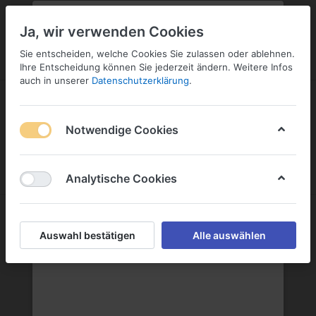
PLZ:
-
FILIALE:
-
SERVICE:
KONTAKT
SERVICE
Geben Sie bitte Ihre Postleitzahl
ändern
Ja, wir verwenden Cookies
ein:
Sie entscheiden, welche Cookies Sie zulassen oder ablehnen.
ANMELDEN
Ihre Entscheidung können Sie jederzeit ändern. Weitere Infos
auch in unserer
Datenschutzerklärung
.
Notwendige Cookies
Menü
Anmelden
Wunschliste
Warenkorb
Analytische Cookies
Auswahl bestätigen
Alle auswählen