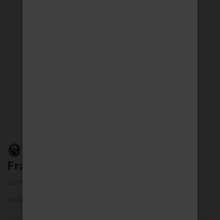
Franzisk.perf.draft Kiste6l Mw
enthält 5 Vol.-% Alkohol
Hefe-Weizen hell, obergärig