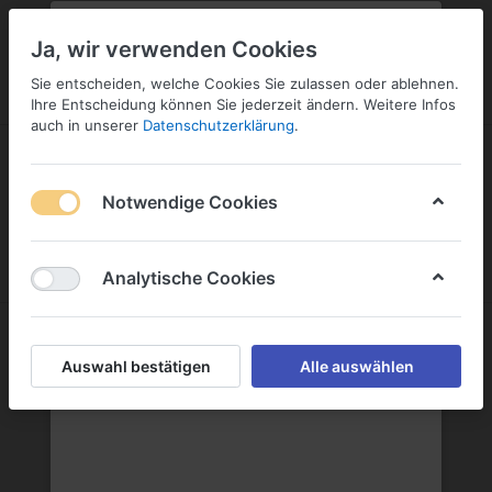
PLZ:
-
FILIALE:
-
SERVICE:
KONTAKT
SERVICE
Geben Sie bitte Ihre Postleitzahl
ändern
Ja, wir verwenden Cookies
ein:
Sie entscheiden, welche Cookies Sie zulassen oder ablehnen.
ANMELDEN
Ihre Entscheidung können Sie jederzeit ändern. Weitere Infos
auch in unserer
Datenschutzerklärung
.
Notwendige Cookies
Menü
Anmelden
Wunschliste
Warenkorb
Analytische Cookies
Auswahl bestätigen
Alle auswählen