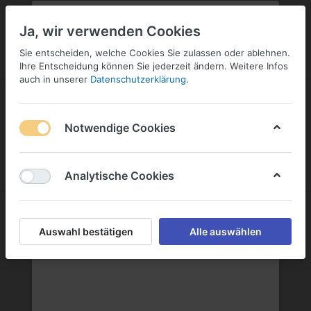
PLZ:
-
FILIALE:
-
SERVICE:
KONTAKT
SERVICE
Geben Sie bitte Ihre Postleitzahl
ändern
Ja, wir verwenden Cookies
ein:
Sie entscheiden, welche Cookies Sie zulassen oder ablehnen.
ANMELDEN
Ihre Entscheidung können Sie jederzeit ändern. Weitere Infos
auch in unserer
Datenschutzerklärung
.
Notwendige Cookies
Menü
Anmelden
Wunschliste
Warenkorb
Analytische Cookies
Auswahl bestätigen
Alle auswählen