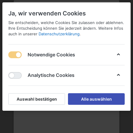
PLZ:
-
FILIALE:
-
SERVICE:
KONTAKT
SERVICE
Geben Sie bitte Ihre Postleitzahl
ändern
Ja, wir verwenden Cookies
ein:
Sie entscheiden, welche Cookies Sie zulassen oder ablehnen.
ANMELDEN
Ihre Entscheidung können Sie jederzeit ändern. Weitere Infos
auch in unserer
Datenschutzerklärung
.
Notwendige Cookies
Menü
Anmelden
Wunschliste
Warenkorb
Analytische Cookies
Wein Wolf GmbH
Auswahl bestätigen
Alle auswählen
Wein Wolf GmbH