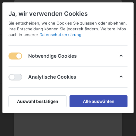
PLZ:
-
FILIALE:
-
SERVICE:
KONTAKT
SERVICE
Geben Sie bitte Ihre Postleitzahl
ändern
Ja, wir verwenden Cookies
ein:
Sie entscheiden, welche Cookies Sie zulassen oder ablehnen.
ANMELDEN
Ihre Entscheidung können Sie jederzeit ändern. Weitere Infos
auch in unserer
Datenschutzerklärung
.
Notwendige Cookies
Menü
Anmelden
Wunschliste
Warenkorb
Analytische Cookies
Warsteiner Brauerei Haus Cramer KG
Auswahl bestätigen
Alle auswählen
Warsteiner Brauerei Haus Cramer KG