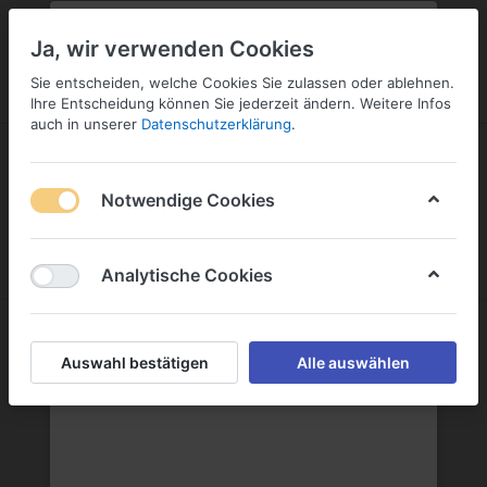
PLZ:
-
FILIALE:
-
SERVICE:
KONTAKT
SERVICE
Geben Sie bitte Ihre Postleitzahl
ändern
Ja, wir verwenden Cookies
ein:
Sie entscheiden, welche Cookies Sie zulassen oder ablehnen.
ANMELDEN
Ihre Entscheidung können Sie jederzeit ändern. Weitere Infos
auch in unserer
Datenschutzerklärung
.
Notwendige Cookies
Menü
Anmelden
Wunschliste
Warenkorb
Analytische Cookies
Vintalia Weinhandels GmbH & Co. KG
Auswahl bestätigen
Alle auswählen
Vintalia Weinhandels GmbH & Co. KG