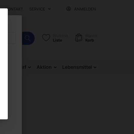
KONTAKT
SERVICE
ANMELDEN
Wunsch
Waren
Liste
Korb
Bürobedarf
Aktion
Lebensmittel