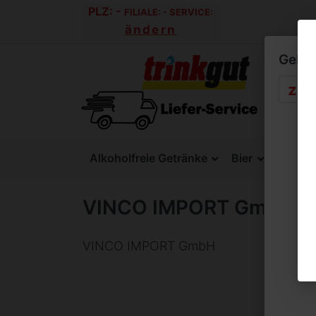
PLZ:
-
FILIALE:
-
SERVICE:
ändern
Geben 
Alkoholfreie Getränke
Bier
SixPac
VINCO IMPORT GmbH
VINCO IMPORT GmbH