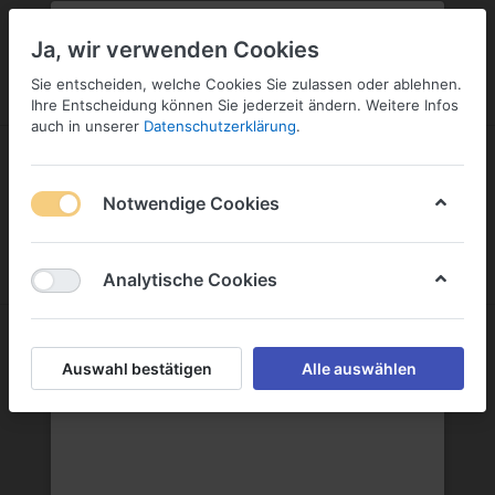
PLZ:
-
FILIALE:
-
SERVICE:
KONTAKT
SERVICE
Geben Sie bitte Ihre Postleitzahl
ändern
Ja, wir verwenden Cookies
ein:
Sie entscheiden, welche Cookies Sie zulassen oder ablehnen.
ANMELDEN
Ihre Entscheidung können Sie jederzeit ändern. Weitere Infos
auch in unserer
Datenschutzerklärung
.
Notwendige Cookies
Menü
Anmelden
Wunschliste
Warenkorb
Analytische Cookies
Valensina GmbH
Auswahl bestätigen
Alle auswählen
Valensina GmbH