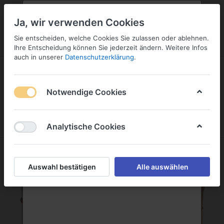
PLZ:
-
FILIALE:
-
SERVICE:
KONTAKT
SERVICE
Geben Sie bitte Ihre Postleitzahl
ändern
Ja, wir verwenden Cookies
ein:
Sie entscheiden, welche Cookies Sie zulassen oder ablehnen.
ANMELDEN
Ihre Entscheidung können Sie jederzeit ändern. Weitere Infos
auch in unserer
Datenschutzerklärung
.
Notwendige Cookies
Menü
Anmelden
Wunschliste
Warenkorb
Analytische Cookies
Auswahl bestätigen
Alle auswählen