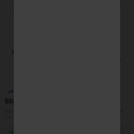
Stiftsq.nat.miwa 12x0,7l Mw
Hochwertiges regionales natürliches Mineralwasser aus
Dorsten mit Quell-Kohlensäure...