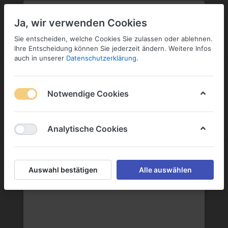
PLZ:
-
FILIALE:
-
SERVICE:
KONTAKT
SERVICE
Geben Sie bitte Ihre Postleitzahl
ändern
Ja, wir verwenden Cookies
ein:
Sie entscheiden, welche Cookies Sie zulassen oder ablehnen.
ANMELDEN
Ihre Entscheidung können Sie jederzeit ändern. Weitere Infos
auch in unserer
Datenschutzerklärung
.
Notwendige Cookies
Menü
Anmelden
Wunschliste
Warenkorb
Analytische Cookies
Sierra Madre GmbH
Auswahl bestätigen
Alle auswählen
Sierra Madre GmbH