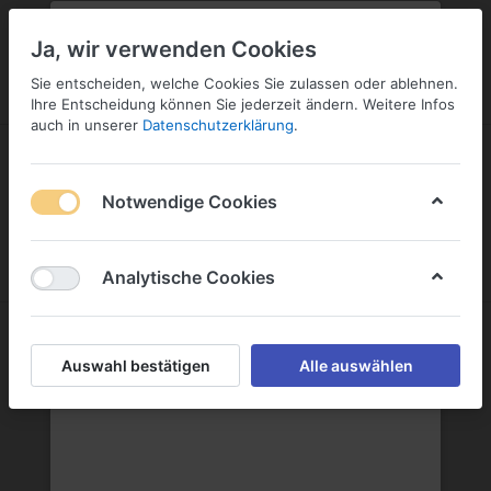
PLZ:
-
FILIALE:
-
SERVICE:
KONTAKT
SERVICE
Geben Sie bitte Ihre Postleitzahl
ändern
Ja, wir verwenden Cookies
ein:
Sie entscheiden, welche Cookies Sie zulassen oder ablehnen.
ANMELDEN
Ihre Entscheidung können Sie jederzeit ändern. Weitere Infos
auch in unserer
Datenschutzerklärung
.
Notwendige Cookies
Menü
Anmelden
Wunschliste
Warenkorb
Analytische Cookies
Rotkäppchen Mumm Sektkellereien
Auswahl bestätigen
Alle auswählen
Rotkäppchen Mumm Sektkellereien