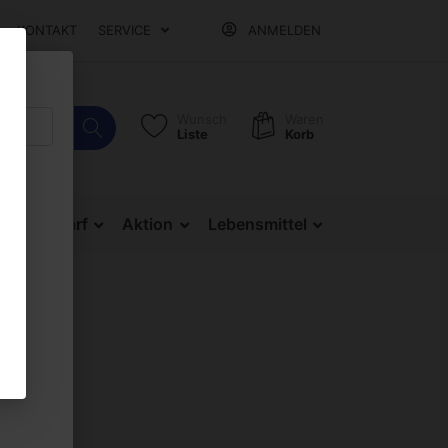
KONTAKT
SERVICE
ANMELDEN
Wunsch
Waren
Liste
Korb
Bürobedarf
Aktion
Lebensmittel