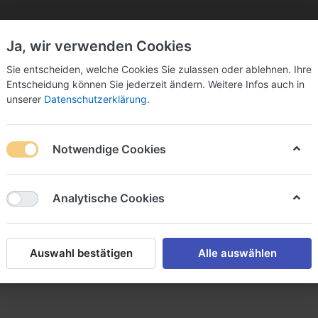
Ja, wir verwenden Cookies
Sie bitte Ihre Postleitzahl ein:
Sie entscheiden, welche Cookies Sie zulassen oder ablehnen. Ihre
Entscheidung können Sie jederzeit ändern. Weitere Infos auch in
unserer
Datenschutzerklärung
.
Notwendige Cookies
k
Sekt & Co.
Wein
Fassbier
Spirituosen
Analytische Cookies
 und Getränke GmbH & Co. KG
GmbH & Co. KG
Auswahl bestätigen
Alle auswählen