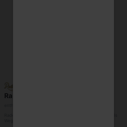
Radeberger Pils 6x0,33l Pk
enthält 4,8 Vol.-% Alkohol
Radeberger Pilsner ist DAS deutsche Spitzenpilsner. Als
Wegbereiter der Pilsner Brauart...