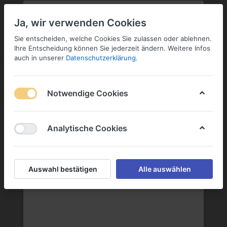
PLZ:
-
FILIALE:
-
SERVICE:
KONTAKT
SERVICE
Geben Sie bitte Ihre Postleitzahl
ändern
Ja, wir verwenden Cookies
ein:
Sie entscheiden, welche Cookies Sie zulassen oder ablehnen.
ANMELDEN
Ihre Entscheidung können Sie jederzeit ändern. Weitere Infos
auch in unserer
Datenschutzerklärung
.
Notwendige Cookies
Menü
Anmelden
Wunschliste
Warenkorb
Analytische Cookies
Auswahl bestätigen
Alle auswählen