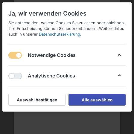
PLZ:
-
FILIALE:
-
SERVICE:
KONTAKT
SERVICE
Geben Sie bitte Ihre Postleitzahl
ändern
Ja, wir verwenden Cookies
ein:
Sie entscheiden, welche Cookies Sie zulassen oder ablehnen.
ANMELDEN
Ihre Entscheidung können Sie jederzeit ändern. Weitere Infos
auch in unserer
Datenschutzerklärung
.
Notwendige Cookies
Menü
Anmelden
Wunschliste
Warenkorb
Analytische Cookies
Peter Busch Likörfabrik
Auswahl bestätigen
Alle auswählen
Peter Busch Likörfabrik