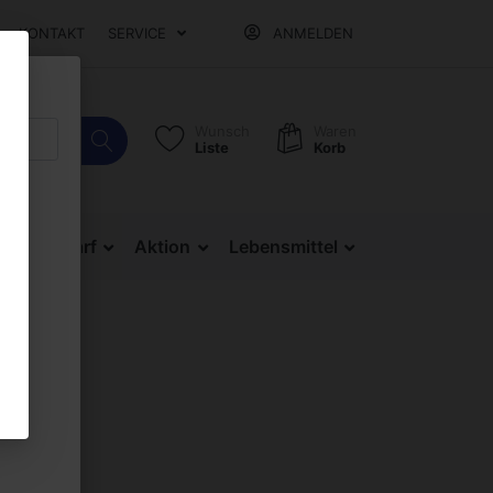
KONTAKT
SERVICE
ANMELDEN
Wunsch
Waren
Liste
Korb
Bürobedarf
Aktion
Lebensmittel