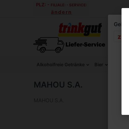
PLZ:
-
FILIALE:
-
SERVICE:
ändern
Geben 
Alkoholfreie Getränke
Bier
SixPac
MAHOU S.A.
MAHOU S.A.