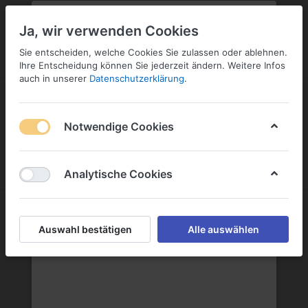
PLZ:
-
FILIALE:
-
SERVICE:
KONTAKT
SERVICE
Geben Sie bitte Ihre Postleitzahl
ändern
Ja, wir verwenden Cookies
ein:
Sie entscheiden, welche Cookies Sie zulassen oder ablehnen.
ANMELDEN
Ihre Entscheidung können Sie jederzeit ändern. Weitere Infos
auch in unserer
Datenschutzerklärung
.
Notwendige Cookies
Menü
Anmelden
Wunschliste
Warenkorb
Analytische Cookies
Keller Geister GmbH & Co. KG
Auswahl bestätigen
Alle auswählen
Keller Geister GmbH & Co. KG