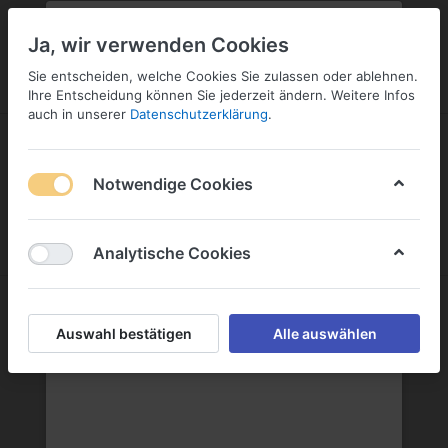
PLZ:
-
FILIALE:
-
SERVICE:
KONTAKT
SERVICE
Geben Sie bitte Ihre Postleitzahl
ändern
Ja, wir verwenden Cookies
ein:
Sie entscheiden, welche Cookies Sie zulassen oder ablehnen.
ANMELDEN
Ihre Entscheidung können Sie jederzeit ändern. Weitere Infos
auch in unserer
Datenschutzerklärung
.
Notwendige Cookies
Menü
Anmelden
Wunschliste
Warenkorb
Analytische Cookies
Auswahl bestätigen
Alle auswählen