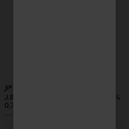
J.Beam Peach Likör Whiskey 32,5%
0,7l
enthält 32,5 Vol.-% Alkohol