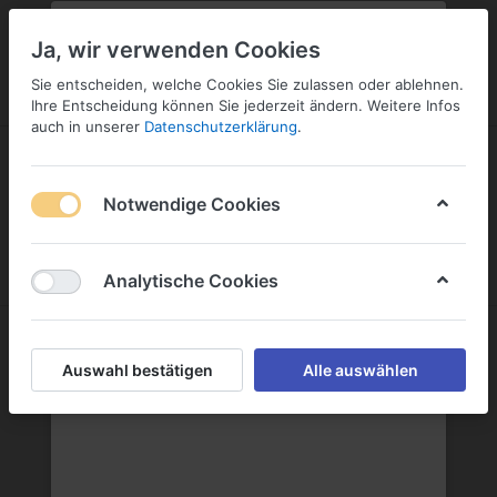
PLZ:
-
FILIALE:
-
SERVICE:
KONTAKT
SERVICE
Geben Sie bitte Ihre Postleitzahl
ändern
Ja, wir verwenden Cookies
ein:
Sie entscheiden, welche Cookies Sie zulassen oder ablehnen.
ANMELDEN
Ihre Entscheidung können Sie jederzeit ändern. Weitere Infos
auch in unserer
Datenschutzerklärung
.
Notwendige Cookies
Menü
Anmelden
Wunschliste
Warenkorb
Analytische Cookies
Auswahl bestätigen
Alle auswählen