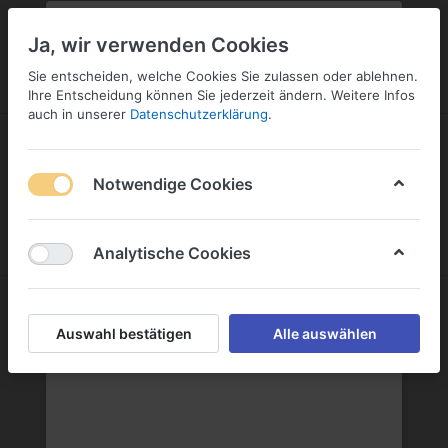
PLZ:
-
FILIALE:
-
SERVICE:
KONTAKT
SERVICE
Geben Sie bitte Ihre Postleitzahl
ändern
Ja, wir verwenden Cookies
ein:
Sie entscheiden, welche Cookies Sie zulassen oder ablehnen.
ANMELDEN
Ihre Entscheidung können Sie jederzeit ändern. Weitere Infos
auch in unserer
Datenschutzerklärung
.
Notwendige Cookies
Menü
Anmelden
Wunschliste
Warenkorb
Analytische Cookies
Auswahl bestätigen
Alle auswählen