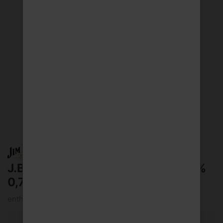
J.Beam Apple Likör Whiskey 32,5%
0,7l
enthält 32,5 Vol.-% Alkohol