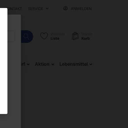
KONTAKT
SERVICE
ANMELDEN
Wunsch
Waren
Liste
Korb
Bürobedarf
Aktion
Lebensmittel