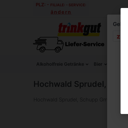
PLZ:
-
FILIALE:
-
SERVICE:
ändern
Geben 
Alkoholfreie Getränke
Bier
SixPac
Hochwald Sprudel, Sch
Hochwald Sprudel, Schupp GmbH