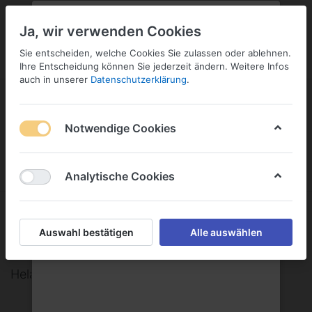
PLZ:
-
FILIALE:
-
SERVICE:
KONTAKT
SERVICE
Geben Sie bitte Ihre Postleitzahl
ändern
Ja, wir verwenden Cookies
ein:
Sie entscheiden, welche Cookies Sie zulassen oder ablehnen.
ANMELDEN
Ihre Entscheidung können Sie jederzeit ändern. Weitere Infos
auch in unserer
Datenschutzerklärung
.
Notwendige Cookies
Menü
Anmelden
Wunschliste
Warenkorb
Analytische Cookies
Hela Gewürzwerk Hermann Laue
Auswahl bestätigen
Alle auswählen
GmbH
Hela Gewürzwerk Hermann Laue GmbH