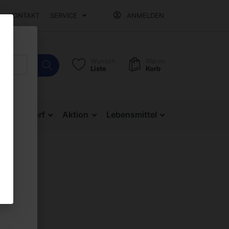
KONTAKT
SERVICE
ANMELDEN
Wunsch
Waren
Liste
Korb
Bürobedarf
Aktion
Lebensmittel