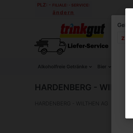
PLZ:
-
FILIALE:
-
SERVICE:
ändern
Geben 
Alkoholfreie Getränke
Bier
SixPac
HARDENBERG - WILTHE
HARDENBERG - WILTHEN AG