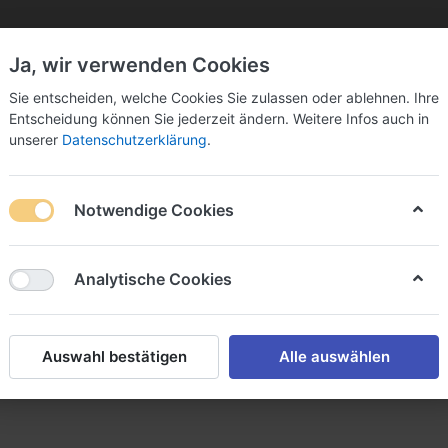
Ja, wir verwenden Cookies
Sie bitte Ihre Postleitzahl ein:
Sie entscheiden, welche Cookies Sie zulassen oder ablehnen. Ihre
Entscheidung können Sie jederzeit ändern. Weitere Infos auch in
unserer
Datenschutzerklärung
.
Notwendige Cookies
k
Sekt & Co.
Wein
Fassbier
Spirituosen
Analytische Cookies
bsgesellschaft mbH Rumhandelsha
 mbH Rumhandelshaus
Auswahl bestätigen
Alle auswählen