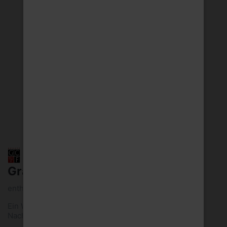
Grand Sud Merlot 3l
enthält 13 Vol.-% Alkohol
Ein Wein mit weichen Gerbsäuren und guter
Nachhaltigkeit.