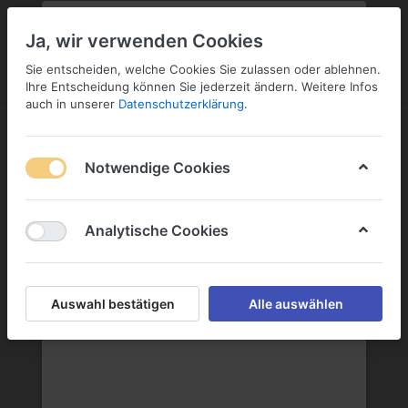
PLZ:
-
FILIALE:
-
SERVICE:
KONTAKT
SERVICE
Geben Sie bitte Ihre Postleitzahl
ändern
Ja, wir verwenden Cookies
ein:
Sie entscheiden, welche Cookies Sie zulassen oder ablehnen.
ANMELDEN
Ihre Entscheidung können Sie jederzeit ändern. Weitere Infos
auch in unserer
Datenschutzerklärung
.
Notwendige Cookies
Menü
Anmelden
Wunschliste
Warenkorb
Analytische Cookies
Auswahl bestätigen
Alle auswählen