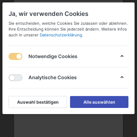
PLZ:
-
FILIALE:
-
SERVICE:
KONTAKT
SERVICE
Geben Sie bitte Ihre Postleitzahl
ändern
Ja, wir verwenden Cookies
ein:
Sie entscheiden, welche Cookies Sie zulassen oder ablehnen.
ANMELDEN
Ihre Entscheidung können Sie jederzeit ändern. Weitere Infos
auch in unserer
Datenschutzerklärung
.
Notwendige Cookies
Menü
Anmelden
Wunschliste
Warenkorb
Analytische Cookies
Getränkeidee GmbH & Co.KG
Auswahl bestätigen
Alle auswählen
Getränkeidee GmbH & Co.KG