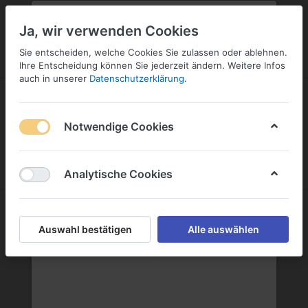
PLZ:
-
FILIALE:
-
SERVICE:
KONTAKT
SERVICE
Geben Sie bitte Ihre Postleitzahl
ändern
Ja, wir verwenden Cookies
ein:
Sie entscheiden, welche Cookies Sie zulassen oder ablehnen.
ANMELDEN
Ihre Entscheidung können Sie jederzeit ändern. Weitere Infos
auch in unserer
Datenschutzerklärung
.
Notwendige Cookies
Menü
Anmelden
Wunschliste
Warenkorb
Analytische Cookies
Geldermann Privatsektkellerei GmbH
Auswahl bestätigen
Alle auswählen
Geldermann Privatsektkellerei GmbH