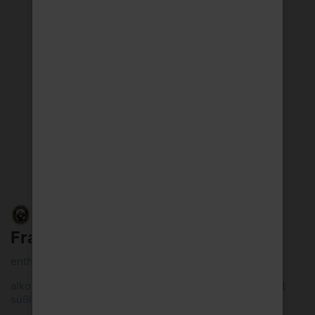
Franziskaner Af 6x0,33l Mw
enthält 0,4 Vol.-% Alkohol
alkohololfreies Weizen-Schankbier Geschmack: dezent
süßlich, aromatisch, würzig...