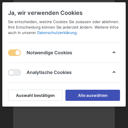
PLZ:
-
FILIALE:
-
SERVICE:
KONTAKT
SERVICE
Geben Sie bitte Ihre Postleitzahl
ändern
Ja, wir verwenden Cookies
ein:
Sie entscheiden, welche Cookies Sie zulassen oder ablehnen.
ANMELDEN
Ihre Entscheidung können Sie jederzeit ändern. Weitere Infos
auch in unserer
Datenschutzerklärung
.
Notwendige Cookies
Menü
Anmelden
Wunschliste
Warenkorb
Analytische Cookies
Auswahl bestätigen
Alle auswählen