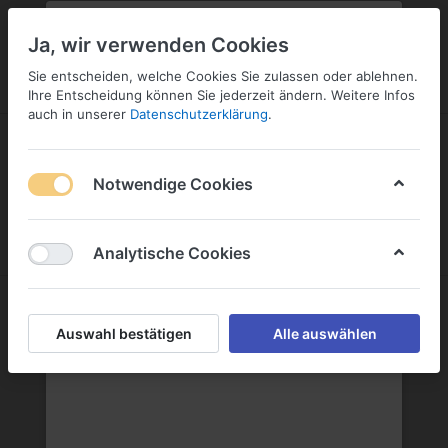
PLZ:
-
FILIALE:
-
SERVICE:
KONTAKT
SERVICE
Geben Sie bitte Ihre Postleitzahl
ändern
Ja, wir verwenden Cookies
ein:
Sie entscheiden, welche Cookies Sie zulassen oder ablehnen.
ANMELDEN
Ihre Entscheidung können Sie jederzeit ändern. Weitere Infos
auch in unserer
Datenschutzerklärung
.
Notwendige Cookies
Menü
Anmelden
Wunschliste
Warenkorb
Analytische Cookies
Auswahl bestätigen
Alle auswählen