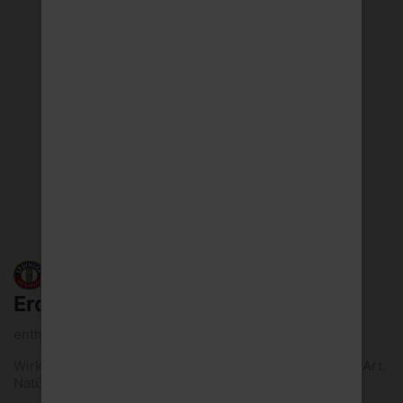
Erd.alkoholfrei 6x0,33l Mw
enthält 0,4 Vol.-% Alkohol
Wirkt isotonisch und löscht den Durst auf die spritzige Art.
Natürlich, sportlich und...