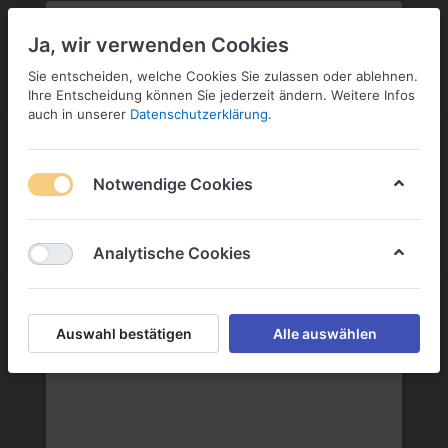
PLZ:
-
FILIALE:
-
SERVICE:
KONTAKT
SERVICE
Geben Sie bitte Ihre Postleitzahl
ändern
Ja, wir verwenden Cookies
ein:
Sie entscheiden, welche Cookies Sie zulassen oder ablehnen.
ANMELDEN
Ihre Entscheidung können Sie jederzeit ändern. Weitere Infos
auch in unserer
Datenschutzerklärung
.
Notwendige Cookies
Menü
Anmelden
Wunschliste
Warenkorb
Analytische Cookies
Auswahl bestätigen
Alle auswählen