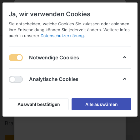
PLZ:
-
FILIALE:
-
SERVICE:
KONTAKT
SERVICE
Geben Sie bitte Ihre Postleitzahl
ändern
Ja, wir verwenden Cookies
ein:
Sie entscheiden, welche Cookies Sie zulassen oder ablehnen.
ANMELDEN
Ihre Entscheidung können Sie jederzeit ändern. Weitere Infos
auch in unserer
Datenschutzerklärung
.
Notwendige Cookies
Menü
Anmelden
Wunschliste
Warenkorb
Analytische Cookies
Brauerei Loscher GmbH & Co. KG
Auswahl bestätigen
Alle auswählen
1-1
von
1
Brauerei Loscher GmbH & Co. KG