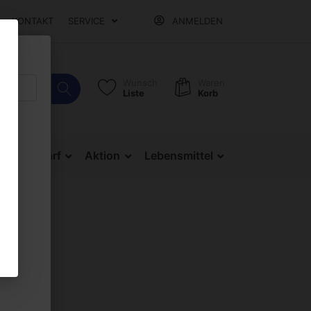
KONTAKT
SERVICE
ANMELDEN
Wunsch
Waren
Liste
Korb
Bürobedarf
Aktion
Lebensmittel