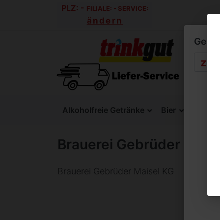
PLZ:
-
FILIALE:
-
SERVICE:
ändern
Geben 
Alkoholfreie Getränke
Bier
SixPac
Brauerei Gebrüder Mais
Brauerei Gebrüder Maisel KG