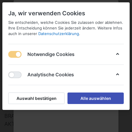
PLZ:
-
FILIALE:
-
SERVICE:
KONTAKT
SERVICE
Geben Sie bitte Ihre Postleitzahl
ändern
Ja, wir verwenden Cookies
ein:
Sie entscheiden, welche Cookies Sie zulassen oder ablehnen.
ANMELDEN
Ihre Entscheidung können Sie jederzeit ändern. Weitere Infos
auch in unserer
Datenschutzerklärung
.
Notwendige Cookies
Menü
Anmelden
Wunschliste
Warenkorb
Analytische Cookies
BRAU UNION ÖSTERREICH
Auswahl bestätigen
Alle auswählen
AKTIENGESELLSCHAFT
BRAU UNION ÖSTERREICH
AKTIENGESELLSCHAFT