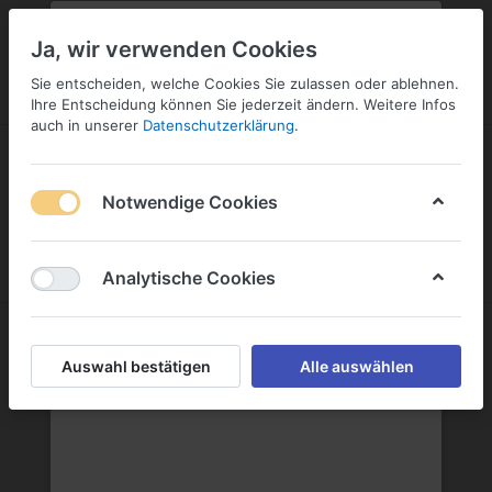
PLZ:
-
FILIALE:
-
SERVICE:
KONTAKT
SERVICE
Geben Sie bitte Ihre Postleitzahl
ändern
Ja, wir verwenden Cookies
ein:
Sie entscheiden, welche Cookies Sie zulassen oder ablehnen.
ANMELDEN
Ihre Entscheidung können Sie jederzeit ändern. Weitere Infos
auch in unserer
Datenschutzerklärung
.
Notwendige Cookies
Menü
Anmelden
Wunschliste
Warenkorb
Analytische Cookies
AriZona Europe
Auswahl bestätigen
Alle auswählen
AriZona Europe