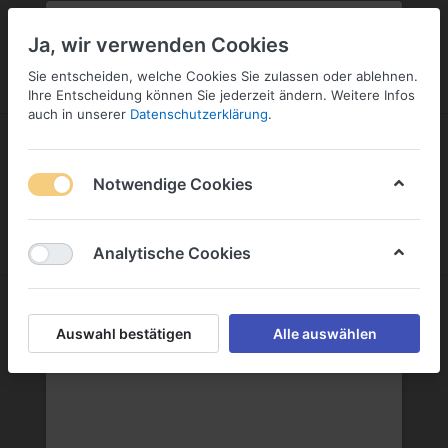
PLZ:
-
FILIALE:
-
SERVICE:
KONTAKT
SERVICE
Geben Sie bitte Ihre Postleitzahl
ändern
Ja, wir verwenden Cookies
ein:
Sie entscheiden, welche Cookies Sie zulassen oder ablehnen.
ANMELDEN
Ihre Entscheidung können Sie jederzeit ändern. Weitere Infos
auch in unserer
Datenschutzerklärung
.
Notwendige Cookies
Menü
Anmelden
Wunschliste
Warenkorb
Analytische Cookies
Arcus AS
Auswahl bestätigen
Alle auswählen
Arcus AS